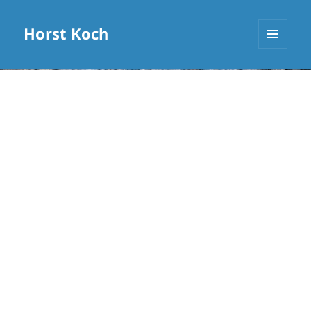
Horst Koch
MENÜ
UND
WIDGETS