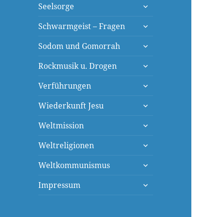
untermenü
Seelsorge
öffnen
untermenü
Schwarmgeist – Fragen
öffnen
untermenü
Sodom und Gomorrah
öffnen
untermenü
Rockmusik u. Drogen
öffnen
untermenü
Verführungen
öffnen
untermenü
Wiederkunft Jesu
öffnen
untermenü
Weltmission
öffnen
untermenü
Weltreligionen
öffnen
untermenü
Weltkommunismus
öffnen
untermenü
Impressum
öffnen