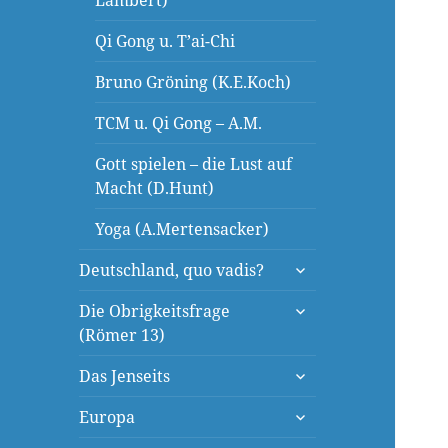
Lambert)
Qi Gong u. T’ai-Chi
Bruno Gröning (K.E.Koch)
TCM u. Qi Gong – A.M.
Gott spielen – die Lust auf
Macht (D.Hunt)
Yoga (A.Mertensacker)
untermenü
Deutschland, quo vadis?
öffnen
untermenü
Die Obrigkeitsfrage
öffnen
(Römer 13)
untermenü
Das Jenseits
öffnen
untermenü
Europa
öffnen