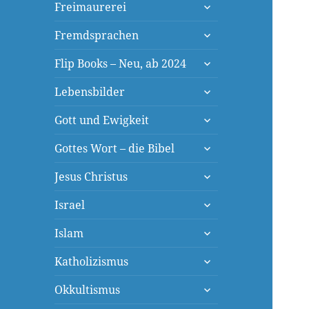
untermenü
Freimaurerei
öffnen
untermenü
Fremdsprachen
öffnen
untermenü
Flip Books – Neu, ab 2024
öffnen
untermenü
Lebensbilder
öffnen
untermenü
Gott und Ewigkeit
öffnen
untermenü
Gottes Wort – die Bibel
öffnen
untermenü
Jesus Christus
öffnen
untermenü
Israel
öffnen
untermenü
Islam
öffnen
untermenü
Katholizismus
öffnen
untermenü
Okkultismus
öffnen