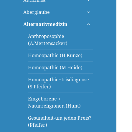
Antichrist
öffnen
untermenü
Aberglaube
öffnen
untermenü
Alternativmedizin
öffnen
Anthroposophie
(A.Mertensacker)
Homöopathie (H.Kunze)
Homöopathie (M.Heide)
Homöopathie+Irisdiagnose
(S.Pfeifer)
Eingeborene +
Naturreligionen (Hunt)
Gesundheit-um jeden Preis?
(Pfeifer)