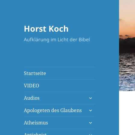
Horst Koch
Aufklärung im Licht der Bibel
Startseite
VIDEO
untermenü
Audios
öffnen
untermenü
Apologeten des Glaubens
öffnen
untermenü
Atheismus
öffnen
untermenü