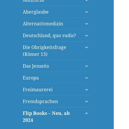
Antichrist
öffnen
untermenü
Aberglaube
öffnen
untermenü
Alternativmedizin
öffnen
untermenü
Deutschland, quo vadis?
öffnen
untermenü
Die Obrigkeitsfrage
öffnen
(Römer 13)
untermenü
Das Jenseits
öffnen
untermenü
Europa
öffnen
untermenü
Freimaurerei
öffnen
untermenü
Fremdsprachen
öffnen
untermenü
Flip Books – Neu, ab
öffnen
2024