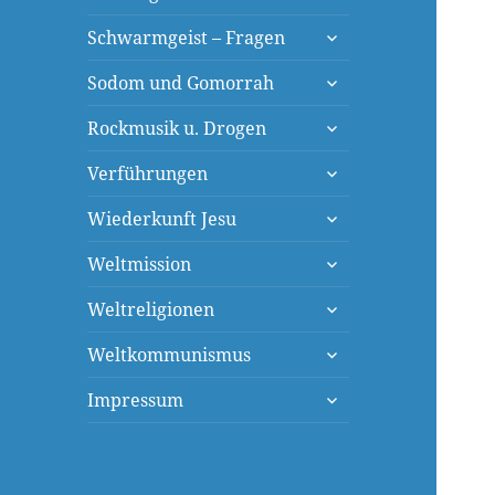
öffnen
untermenü
Schwarmgeist – Fragen
öffnen
untermenü
Sodom und Gomorrah
öffnen
untermenü
Rockmusik u. Drogen
öffnen
untermenü
Verführungen
öffnen
untermenü
Wiederkunft Jesu
öffnen
untermenü
Weltmission
öffnen
untermenü
Weltreligionen
öffnen
untermenü
Weltkommunismus
öffnen
untermenü
Impressum
öffnen