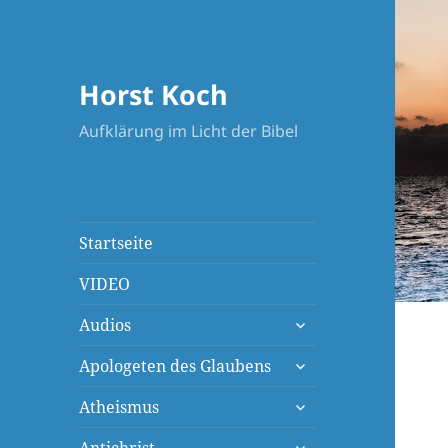
Horst Koch
Aufklärung im Licht der Bibel
Startseite
VIDEO
untermenü
Audios
öffnen
untermenü
Apologeten des Glaubens
öffnen
untermenü
Atheismus
öffnen
untermenü