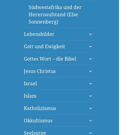
Südwestafrika und der
Hereroaufstand (Else
Sonnenberg)
untermenü
Lebensbilder
öffnen
untermenü
Gott und Ewigkeit
öffnen
untermenü
Gottes Wort – die Bibel
öffnen
untermenü
Jesus Christus
öffnen
untermenü
Israel
öffnen
untermenü
Islam
öffnen
untermenü
Katholizismus
öffnen
untermenü
Okkultismus
öffnen
untermenü
Seelsorge