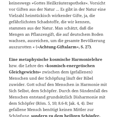
keineswegs »Gottes Heilkräuterapotheke«. Vorsicht
vor Giften aus der Natur … Es gibt in der Natur eine
Vielzahl heimtückisch wirken­der Gifte, ja, die
gefährlichsten Schadstoffe, die wir kennen,
stammen aus der Natur. Man schätzt, daß die
Mengen an Pflanzengift, die auf deutschem Bo­den
wachsen, ausreichen, um die gesamte Bevölkerung
auszurotten « (
»Ach­tung-Giftalarm«, S. 27)
.
Eine metaphysische kosmische Harmonielehre
bzw. die Lehre des
»kos­misch-energetischen
Gleichgewichts«
zwischen dem (gefallenen)
Menschen und der Schöpfung läuft der Bibel
zuwider. Gott schuf den Menschen in Harmonie mit
Sich Selbst, dem Schöpfer. Durch den Sündenfall des
Menschen entstand grundsätzlich Disharmonie mit
dem Schöpfer (Röm. 5, 10; 8.6-8; Jak. 4, 4). Der
gefallene Mensch benötigt keinen Mittler zur
Schöpfung,
son­dern zu dem heiligen Schöpfer.