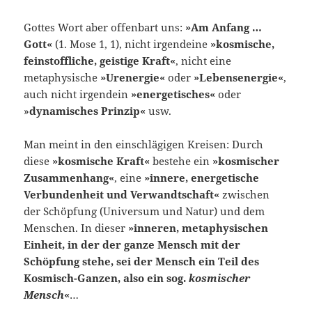
Gottes Wort aber offenbart uns:
»Am Anfang …
Gott«
(1. Mose 1, 1), nicht ir­gendeine
»kosmische,
feinstoffliche, geistige Kraft«
, nicht eine
metaphysi­sche
»Urenergie«
oder
»Lebensenergie«
,
auch nicht irgendein
»energeti­sches«
oder
»
dynamisches Prinzip«
usw.
Man meint in den einschlägigen Kreisen: Durch
diese
»kosmische Kraft«
bestehe ein
»kosmischer
Zusammenhang«
, eine
»innere, energetische
Verbundenheit und Verwandtschaft«
zwischen
der Schöpfung (Universum und Natur) und dem
Men­schen. In dieser
»inneren, metaphysischen
Einheit, in der der ganze Mensch mit der
Schöpfung stehe, sei der Mensch ein Teil des
Kosmisch-Ganzen, also ein sog.
kosmischer
Mensch
«
…