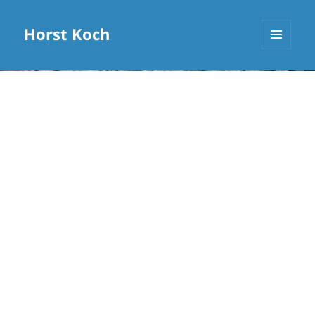
Horst Koch
MENÜ
UND
WIDGETS