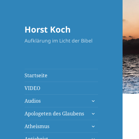
Horst Koch
Aufklärung im Licht der Bibel
Startseite
VIDEO
untermenü
Audios
öffnen
untermenü
Apologeten des Glaubens
öffnen
untermenü
Atheismus
öffnen
untermenü