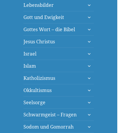
untermenü
Lebensbilder
öffnen
untermenü
Gott und Ewigkeit
öffnen
untermenü
Gottes Wort – die Bibel
öffnen
untermenü
Jesus Christus
öffnen
untermenü
Israel
öffnen
untermenü
Islam
öffnen
untermenü
Katholizismus
öffnen
untermenü
Okkultismus
öffnen
untermenü
Seelsorge
öffnen
untermenü
Schwarmgeist – Fragen
öffnen
untermenü
Sodom und Gomorrah
öffnen