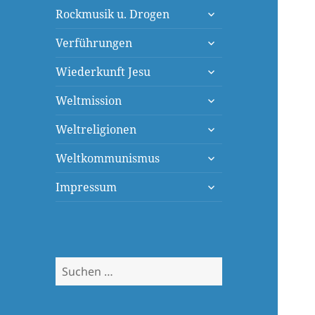
untermenü
Rockmusik u. Drogen
öffnen
untermenü
Verführungen
öffnen
untermenü
Wiederkunft Jesu
öffnen
untermenü
Weltmission
öffnen
untermenü
Weltreligionen
öffnen
untermenü
Weltkommunismus
öffnen
untermenü
Impressum
öffnen
Suchen
nach: