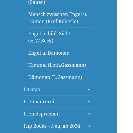
(Sauer)
Mensch zwischen Engel u.
Dämon (Prof.Köberle)
Engel in bibl. Sicht
(H.W.Beck)
Engel u. Dämonen
Himmel (Loth.Gassmann)
Dämonen (L.Gassmann)
untermenü
Europa
öffnen
untermenü
Freimaurerei
öffnen
untermenü
Fremdsprachen
öffnen
untermenü
Flip Books – Neu, ab 2024
öffnen