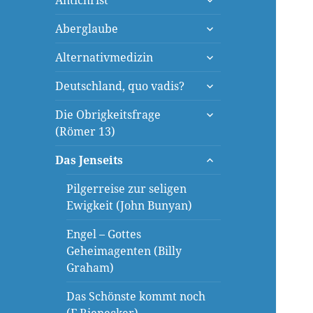
Antichrist
öffnen
untermenü
Aberglaube
öffnen
untermenü
Alternativmedizin
öffnen
untermenü
Deutschland, quo vadis?
öffnen
untermenü
Die Obrigkeitsfrage
öffnen
(Römer 13)
untermenü
Das Jenseits
öffnen
Pilgerreise zur seligen
Ewigkeit (John Bunyan)
Engel – Gottes
Geheimagenten (Billy
Graham)
Das Schönste kommt noch