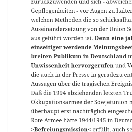
zurückzuwenden und sich ‑ abweiche
Gepflogenheiten ‑ vor Augen zu halte
welchen Methoden die so schicksalhaf
Auseinandersetzung von der Union So
aus geführt worden ist.
Denn eine j
einseitiger werdende Meinungsbee
breiten Publikum in Deutschland m
Unwissenheit hervorgerufen
und Vo
die auch in der Presse in geradezu 
Aussagen über die tragischen Ereigni
Daß die 1994 abziehenden letzten Tr
Okkupationsarmee der Sowjetunion na
überhaupt erst nachträglich eingesc
Rote Armee hätte 1944/1945 in Deuts
>Befreiungsmission<
erfüllt, auch s