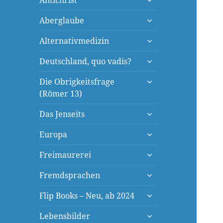
Antichrist
öffnen
untermenü
Aberglaube
öffnen
untermenü
Alternativmedizin
öffnen
untermenü
Deutschland, quo vadis?
öffnen
untermenü
Die Obrigkeitsfrage
öffnen
(Römer 13)
untermenü
Das Jenseits
öffnen
untermenü
Europa
öffnen
untermenü
Freimaurerei
öffnen
untermenü
Fremdsprachen
öffnen
untermenü
Flip Books – Neu, ab 2024
öffnen
untermenü
Lebensbilder