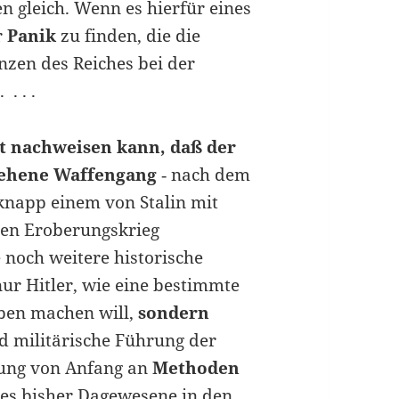
n gleich. Wenn es hierfür eines
r
Panik
zu finden, die die
nzen des Reiches bei der
. . .
it nachweisen kann, daß der
sehene Waffengang
‑ nach dem
knapp einem von Stalin mit
ten Eroberungskrieg
 noch weitere historische
nur Hitler, wie eine bestimmte
ben machen will,
sondern
nd militärische Führung der
zung von Anfang an
Methoden
lles bisher Dagewesene in den