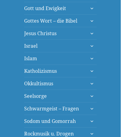
öffnen
untermenü
Gott und Ewigkeit
öffnen
untermenü
Gottes Wort – die Bibel
öffnen
untermenü
Jesus Christus
öffnen
untermenü
Israel
öffnen
untermenü
Islam
öffnen
untermenü
Katholizismus
öffnen
untermenü
Okkultismus
öffnen
untermenü
Seelsorge
öffnen
untermenü
Schwarmgeist – Fragen
öffnen
untermenü
Sodom und Gomorrah
öffnen
untermenü
Rockmusik u. Drogen