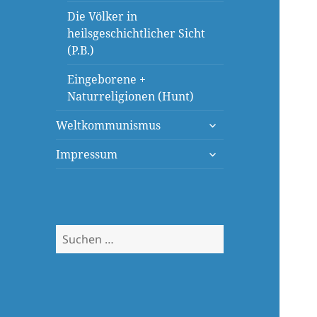
Die Völker in
heilsgeschichtlicher Sicht
(P.B.)
Eingeborene +
Naturreligionen (Hunt)
untermenü
Weltkommunismus
öffnen
untermenü
Impressum
öffnen
Suchen
nach: