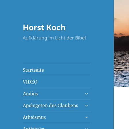
Horst Koch
Aufklärung im Licht der Bibel
Startseite
VIDEO
untermenü
Audios
öffnen
untermenü
Apologeten des Glaubens
öffnen
untermenü
Atheismus
öffnen
untermenü