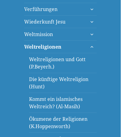
öffnen
untermenü
Verführungen
öffnen
untermenü
Wiederkunft Jesu
öffnen
untermenü
Weltmission
öffnen
untermenü
Weltreligionen
öffnen
Weltreligionen und Gott
(P.Beyerh.)
Die künftige Weltreligion
(Hunt)
Kommt ein islamisches
Weltreich? (Al-Masih)
Ökumene der Religionen
(K.Hoppenworth)