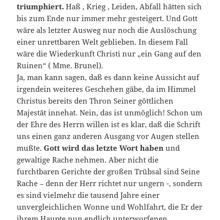
triumphiert.
Haß , Krieg , Leiden, Abfall hätten sich
bis zum Ende nur immer mehr gesteigert. Und Gott
wäre als letzter Ausweg nur noch die Auslöschung
einer unrettbaren Welt geblieben. In diesem Fall
wäre die Wiederkunft Christi nur „ein Gang auf den
Ruinen“ ( Mme. Brunel).
Ja, man kann sagen, daß es dann keine Aussicht auf
irgendein weiteres Geschehen gäbe, da im Himmel
Christus bereits den Thron Seiner göttlichen
Majestät innehat. Nein, das ist unmöglich! Schon um
der Ehre des Herrn willen ist es klar, daß die Schrift
uns einen ganz anderen Ausgang vor Augen stellen
mußte.
Gott wird das letzte Wort haben
und
gewaltige Rache nehmen. Aber nicht die
furchtbaren Gerichte der großen Trübsal sind Seine
Rache – denn der Herr richtet nur ungern -, sondern
es sind vielmehr die tausend Jahre einer
unvergleichlichen Wonne und Wohlfahrt, die Er der
ihrem Haupte nun endlich unterworfenen