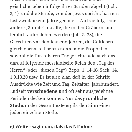
geistliche Leben infolge ihrer Sünden abgeht (Eph.
2, 1), und die Stunde, von der Jesus spricht, hat nun
fast zweitausend Jahre gedauert. Auf sie folgt eine
andere „Stunde“, da alle, die in den Gräbern sind,
leiblich auferstehen werden (Joh. 5, 28), die
Gerechten vor den tausend Jahren, die Gottlosen
gleich darnach. Ebenso nennen die Propheten
sowohl die furchtbaren Endgerichte wie auch das
darauf folgende messianische Reich den „Tag des
Herrn“ (oder „diesen Tag“). Zeph. 1, 14-18; Sach. 14,
1.9.13.20 usw. Es ist also klar, daß in der Schrift
Ausdrücke wie Zeit und Tag, Zeitalter, Jahrhundert,
Endzeit
verschiedene
und oft sehr ausgedehnte
Perioden decken können. Nur das
g
ründliche
Studium
der Gesamttexte ergibt den Sinn einer
jeden einzelnen Stelle.
c) Weiter sagt man, daß das NT ohne