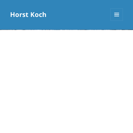
Horst Koch
MENÜ
UND
WIDGETS