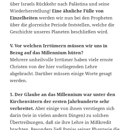
über Israels Rückkehr nach Palästina und seine
Wiederherstellung!
Eine ähnliche Fülle von
Einzelheiten
werden wir nun bei den Propheten
über die glorreiche Periode feststellen, welche die
Geschichte unseres Planeten beschließen wird.
V. Vor we
lchen Irrtümern müssen wir uns in
Bezug auf das Millennium hü
ten?
Mehrere unheilvolle Irrtümer haben viele ernste
Christen von der hier vorliegenden Lehre
abgebracht. Darüber müssen einige Worte gesagt
werden.
1. Der Glaube an das M
illennium war unter den
Kirchen
vätern der ersten Jahrhunderte sehr
verbreitet.
Aber einige von ihnen verstiegen sich
darin (wie in vielen andern Dingen) zu solchen
Übertreibungen, daß sie ihre Lehre in Mißkredit
brachten. Besonders ließ Papias seiner Phantasie die