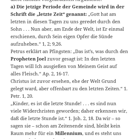
a) Die jetzige Periode der Ge
meinde wird in der
Schrift die „
letzte Zeit
“ genannt
:
„Gott hat am
letzten in diesen Tagen zu uns geredet durch den
Sohn . . . Nun aber, am Ende der Welt, ist Er einmal
erschienen, durch Sein eigen Opfer die Sünde
aufzuheben.“ 1, 2; 9,26.
Petrus erklärt an Pfingsten: „Das ist’s, was durch den
Propheten Joel
zuvor gesagt ist: In den letzten
Tagen will Ich ausgießen von Meinem Geist auf
alles Fleisch.“ Ap. 2, 16-17.
Christus ist zuvor ersehen, ehe der Welt Grund
gelegt ward, aber offenbart zu den letzten Zeiten.“ 1.
Petr. 1, 20.
„Kinder, es ist die letzte Stunde! . . . es sind nun
viele Widerchristen geworden; daher erkennen wir,
daß die letzte Stunde ist.“ 1. Joh. 2, 18. Da wir – so
sagen sie – schon am Zeitenende sind, bleibt kein
Raum mehr für ein
Millennium
, und es steht uns