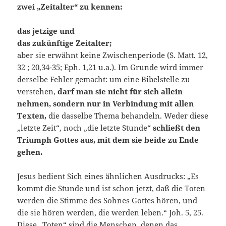
zw
ei „Zeitalter“
zu kennen:
das jetzige und
das zukünftige Zeitalter;
aber sie erwähnt keine Zwischenperiode (S. Matt. 12,
32 ; 20,34-35; Eph. 1,21 u.a.). Im Grunde wird immer
derselbe Fehler gemacht: um eine Bibelstelle zu
verstehen,
darf man sie nicht für sich allein
nehmen,
sondern nur in Verbindung mit allen
Texten,
die dasselbe Thema behandeln. Weder diese
„letzte Zeit“, noch „die letzte Stunde“
schließt den
Triumph Gottes aus, mit dem sie beide zu Ende
gehen.
Jesus bedient Sich eines ähnlichen Ausdrucks: „Es
kommt die Stunde und ist schon jetzt, daß die Toten
werden die Stimme des Sohnes Gottes hören, und
die sie hören werden, die werden leben.“ Joh. 5, 25.
Diese „Toten“ sind die Menschen, denen das