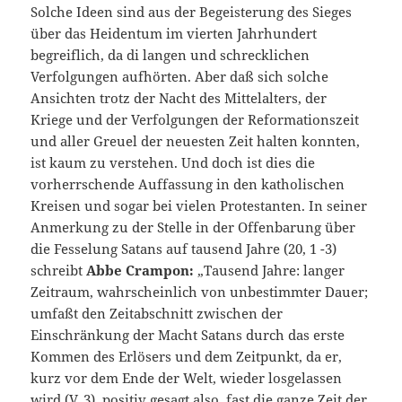
Solche Ideen sind aus der Begeisterung des Sieges
über das Heidentum im vierten Jahrhundert
begreiflich, da di langen und schrecklichen
Verfolgungen aufhörten. Aber daß sich solche
Ansichten trotz der Nacht des Mittelalters, der
Kriege und der Verfolgungen der Reformationszeit
und aller Greuel der neuesten Zeit halten konnten,
ist kaum zu verstehen. Und doch ist dies die
vorherrschende Auffassung in den katholischen
Kreisen und sogar bei vielen Protestanten. In seiner
Anmerkung zu der Stelle in der Offenbarung über
die Fesselung Satans auf tausend Jahre (20, 1 -3)
schreibt
Abbe Crampon:
„Tausend Jahre: langer
Zeitraum, wahrscheinlich von unbestimmter Dauer;
umfaßt den Zeitabschnitt zwischen der
Einschränkung der Macht Satans durch das erste
Kommen des Erlösers und dem Zeitpunkt, da er,
kurz vor dem Ende der Welt, wieder losgelassen
wird (V. 3), positiv gesagt also, fast die ganze Zeit der