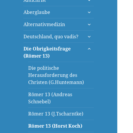
Antichrist
öffnen
untermenü
Aberglaube
öffnen
untermenü
Alternativmedizin
öffnen
untermenü
Deutschland, quo vadis?
öffnen
untermenü
Die Obrigkeitsfrage
öffnen
(Römer 13)
Die politische
Herausforderung des
Christen (G.Huntemann)
Römer 13 (Andreas
Schnebel)
Römer 13 (J.Tscharntke)
Römer 13 (Horst Koch)