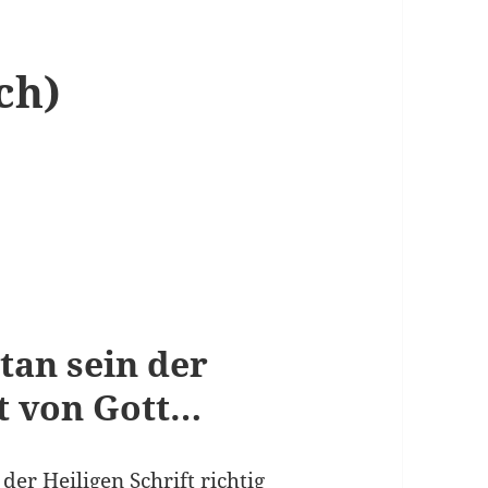
ch)
tan sein der
st von Gott…
er Heiligen Schrift richtig