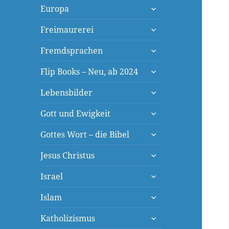
untermenü
Europa
öffnen
untermenü
Freimaurerei
öffnen
untermenü
Fremdsprachen
öffnen
untermenü
Flip Books – Neu, ab 2024
öffnen
untermenü
Lebensbilder
öffnen
untermenü
Gott und Ewigkeit
öffnen
untermenü
Gottes Wort – die Bibel
öffnen
untermenü
Jesus Christus
öffnen
untermenü
Israel
öffnen
untermenü
Islam
öffnen
untermenü
Katholizismus
öffnen