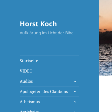
Horst Koch
Aufklärung im Licht der Bibel
Startseite
VIDEO
untermenü
Audios
öffnen
untermenü
Apologeten des Glaubens
öffnen
untermenü
Atheismus
öffnen
untermenü