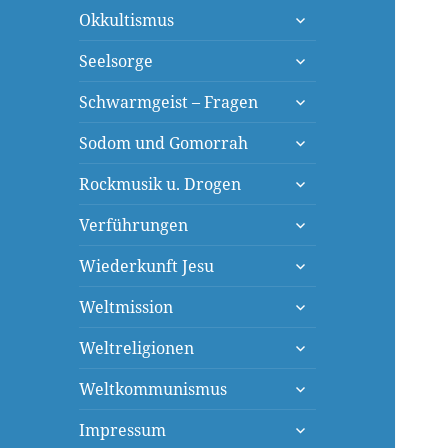
untermenü
Okkultismus
öffnen
untermenü
Seelsorge
öffnen
untermenü
Schwarmgeist – Fragen
öffnen
untermenü
Sodom und Gomorrah
öffnen
untermenü
Rockmusik u. Drogen
öffnen
untermenü
Verführungen
öffnen
untermenü
Wiederkunft Jesu
öffnen
untermenü
Weltmission
öffnen
untermenü
Weltreligionen
öffnen
untermenü
Weltkommunismus
öffnen
untermenü
Impressum
öffnen