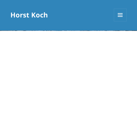
Horst Koch
MENÜ
UND
WIDGETS