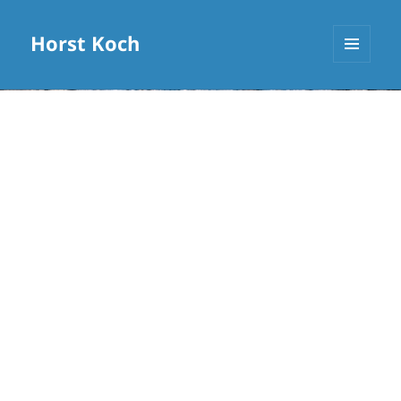
Horst Koch
MENÜ
UND
WIDGETS