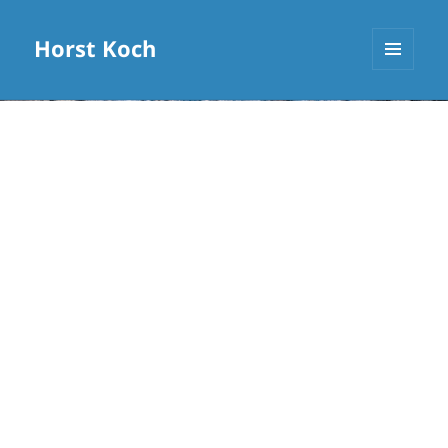
Horst Koch
MENÜ
UND
WIDGETS