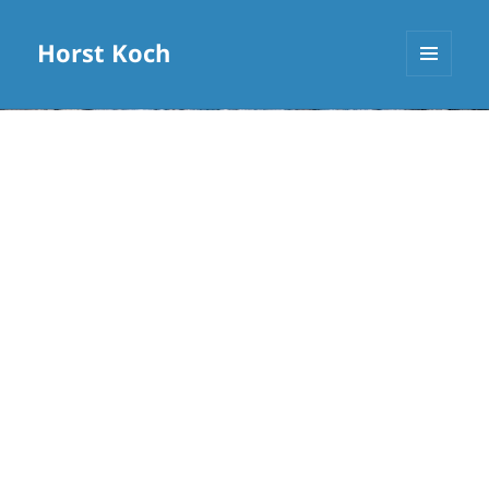
Horst Koch
MENÜ
UND
WIDGETS