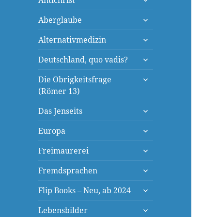
Antichrist
öffnen
untermenü
Aberglaube
öffnen
untermenü
Alternativmedizin
öffnen
untermenü
Deutschland, quo vadis?
öffnen
untermenü
Die Obrigkeitsfrage
öffnen
(Römer 13)
untermenü
Das Jenseits
öffnen
untermenü
Europa
öffnen
untermenü
Freimaurerei
öffnen
untermenü
Fremdsprachen
öffnen
untermenü
Flip Books – Neu, ab 2024
öffnen
untermenü
Lebensbilder