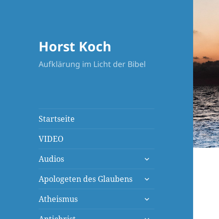
Horst Koch
Aufklärung im Licht der Bibel
Startseite
VIDEO
untermenü
Audios
öffnen
untermenü
Apologeten des Glaubens
öffnen
untermenü
Atheismus
öffnen
untermenü