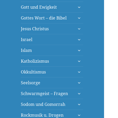
öffnen
untermenü
Gott und Ewigkeit
öffnen
untermenü
Gottes Wort – die Bibel
öffnen
untermenü
Jesus Christus
öffnen
untermenü
Israel
öffnen
untermenü
Islam
öffnen
untermenü
Katholizismus
öffnen
untermenü
Okkultismus
öffnen
untermenü
Seelsorge
öffnen
untermenü
Schwarmgeist – Fragen
öffnen
untermenü
Sodom und Gomorrah
öffnen
untermenü
Rockmusik u. Drogen