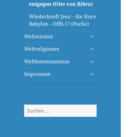
entgegen (Otto von Bibra)
Wiederkunft Jesu – die Hure
Babylon – Offb.17 (Pache)
untermenü
Weltmission
öffnen
untermenü
Weltreligionen
öffnen
untermenü
Weltkommunismus
öffnen
untermenü
Impressum
öffnen
Suchen
nach: