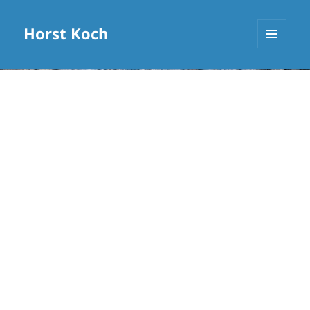
Horst Koch
MENÜ
UND
WIDGETS