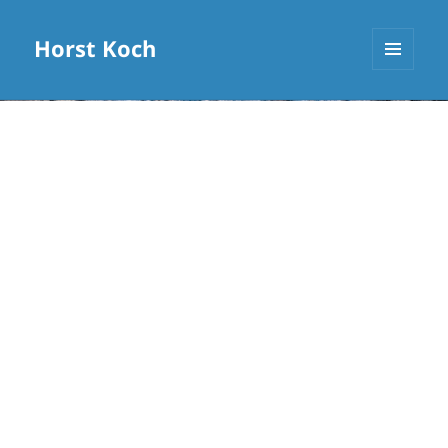
Horst Koch
MENÜ
UND
WIDGETS