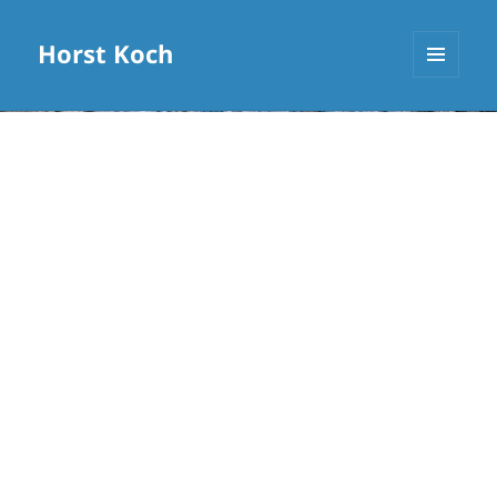
Horst Koch
MENÜ
UND
WIDGETS