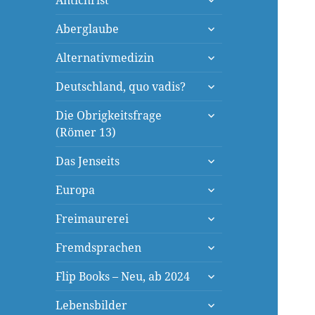
Antichrist
öffnen
untermenü
Aberglaube
öffnen
untermenü
Alternativmedizin
öffnen
untermenü
Deutschland, quo vadis?
öffnen
untermenü
Die Obrigkeitsfrage
öffnen
(Römer 13)
untermenü
Das Jenseits
öffnen
untermenü
Europa
öffnen
untermenü
Freimaurerei
öffnen
untermenü
Fremdsprachen
öffnen
untermenü
Flip Books – Neu, ab 2024
öffnen
untermenü
Lebensbilder