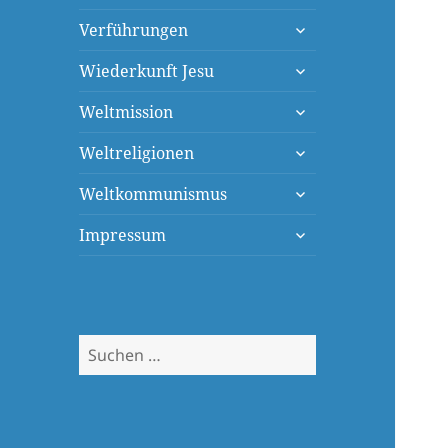
öffnen
untermenü
Verführungen
öffnen
untermenü
Wiederkunft Jesu
öffnen
untermenü
Weltmission
öffnen
untermenü
Weltreligionen
öffnen
untermenü
Weltkommunismus
öffnen
untermenü
Impressum
öffnen
Suchen
nach: