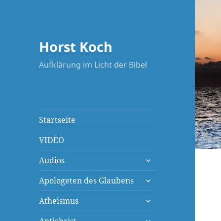
Horst Koch
Aufklärung im Licht der Bibel
Startseite
VIDEO
untermenü
Audios
öffnen
untermenü
Apologeten des Glaubens
öffnen
untermenü
Atheismus
öffnen
untermenü