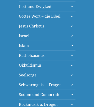
öffnen
untermenü
Gott und Ewigkeit
öffnen
untermenü
Gottes Wort – die Bibel
öffnen
untermenü
Jesus Christus
öffnen
untermenü
Israel
öffnen
untermenü
Islam
öffnen
untermenü
Katholizismus
öffnen
untermenü
Okkultismus
öffnen
untermenü
Seelsorge
öffnen
untermenü
Schwarmgeist – Fragen
öffnen
untermenü
Sodom und Gomorrah
öffnen
untermenü
Rockmusik u. Drogen