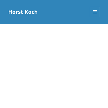
Horst Koch
MENÜ
UND
WIDGETS