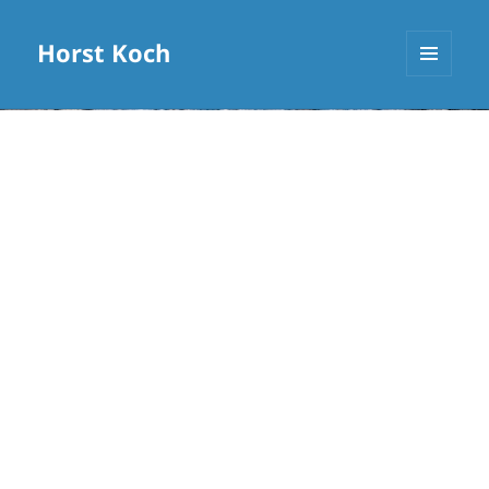
Horst Koch
MENÜ
UND
WIDGETS