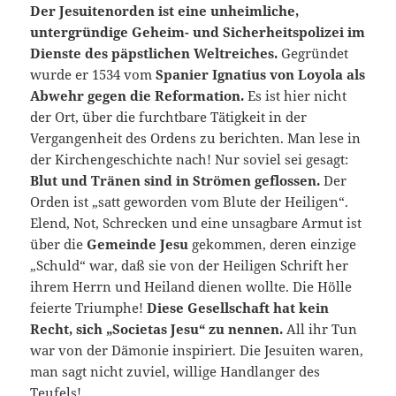
Der Jesuitenorden ist eine unheimliche,
untergründige Geheim- und Sicherheitspolizei im
Dienste des päpstlichen Weltreiches.
Gegründet
wurde er 1534 vom
Spanier Ignatius von Loyola als
Abwehr gegen die Reformation.
Es ist hier nicht
der Ort, über die furchtbare Tätigkeit in der
Vergangenheit des Ordens zu berichten. Man lese in
der Kirchengeschichte nach! Nur soviel sei gesagt:
Blut und Tränen sind in Strömen geflossen.
Der
Orden ist „satt geworden vom Blute der Heiligen“.
Elend, Not, Schrecken und eine unsagbare Armut ist
über die
Gemeinde Jesu
gekommen, deren einzige
„Schuld“ war, daß sie von der Heiligen Schrift her
ihrem Herrn und Heiland dienen wollte. Die Hölle
feierte Triumphe!
Diese Gesellschaft hat kein
Recht, sich „Societas Jesu“ zu nennen.
All ihr Tun
war von der Dämonie inspiriert. Die Jesuiten waren,
man sagt nicht zuviel, willige Handlanger des
Teufels!