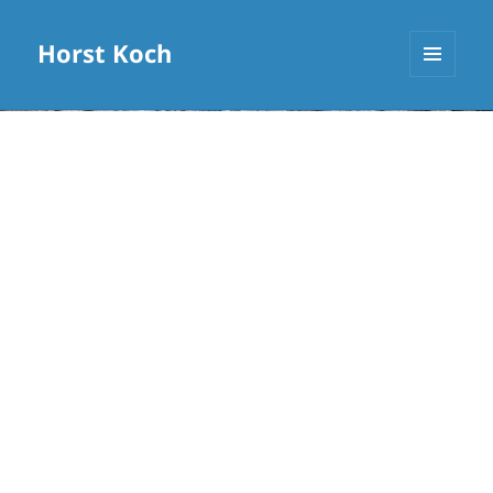
Horst Koch
MENÜ
UND
WIDGETS