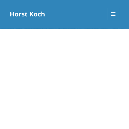
Horst Koch
MENÜ
UND
WIDGETS